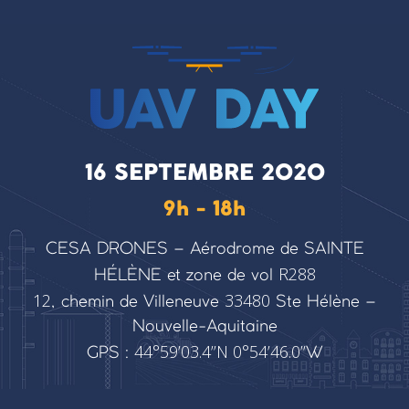
16 SEPTEMBRE 2020
9h - 18h
CESA DRONES – Aérodrome de SAINTE
R288
HÉLÈNE et zone de vol
12
33480
, chemin de Villeneuve
Ste Hélène –
Nouvelle-Aquitaine
44°59’03.4’’N 0°54’46.0’’
GPS :
W